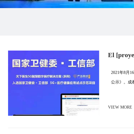
El [proye
declarad
2021年8
公示》。成
VIEW MORE