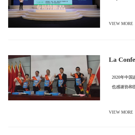
VIEW MORE
La Confe
ultrasóni
2020年中
也感谢协和
VIEW MORE