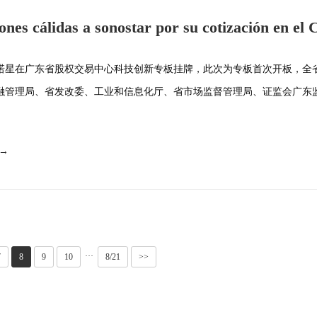
iones cálidas a sonostar por su cotización en el 
de innovación científica
诺星在广东省股权交易中心科技创新专板挂牌，此次为专板首次开板，全省
融管理局、省发改委、工业和信息化厅、省市场监督管理局、证监会广东监·
 →
···
7
8
9
10
8/21
>>