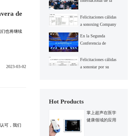
Internacional de la
Cumbre de nuevas
avera de
tecnologías y equipos
Felicitaciones cálidas
de medicina
a sonoxing Company
ultrasónica &
我们也将继续
por su proyecto de
En la Segunda
cooperación con la
Conferencia de
Universidad normal d
desarrollo de la
medicina ultrasónica
Felicitaciones cálidas
de china, sonostar
2023-03-02
a sonostar por su
sonostar, como
identificación como
una nueva pequeña y
mediana empresa esp
Hot Products
掌上超声在医学
健康领域的应用
度认可，我们
与发展