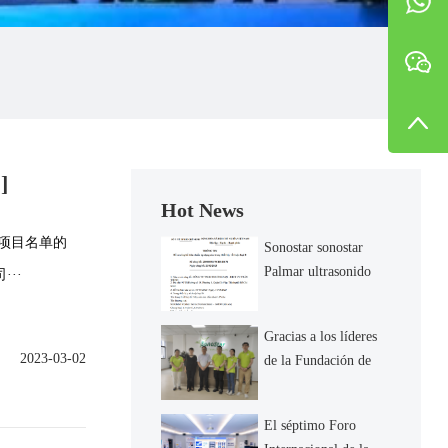
]
Hot News
范项目名单的
Sonostar sonostar
Palmar ultrasonido
··
obtenido registro
vietnamita
Gracias a los líderes
2023-03-02
de la Fundación de
bienestar de China
por visitar nuestra
El séptimo Foro
empresa y guiar.