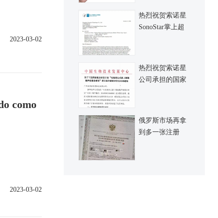
热烈祝贺索诺星
SonoStar掌上超
声再拿到一张
2023-03-02
FDA认证，认证
覆盖全系列新产
热烈祝贺索诺星
品
公司承担的国家
十三五规划科技
ido como
部重点研发项目
顺利完成并正式
俄罗斯市场再拿
通过验收
到多一张注册
证，希望俄罗斯
市场进一步做大
起来，也祈愿俄
罗斯和乌克兰纠
2023-03-02
纷早日解决重返
和平共荣