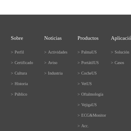
Sobre
Noticias
Productos
Aplicaci
>
Perfil
>
Actividades
>
PalmaUS
>
Solución
>
Certificado
>
Aviso
>
PortátilUS
>
Casos
>
Cultura
>
Industria
>
CocheUS
>
Historia
>
VetUS
>
Público
>
Oftalmología
>
VejigaUS
>
ECG&Monitor
>
Acc.