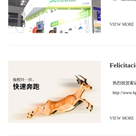
VIEW MORE
Felicitac
una empr
热烈祝贺索
http://www.h
VIEW MORE