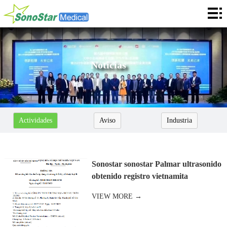
Casa
Sobre
Noticias
Noticias
Productos
Aplicación
Actividades
Aviso
Industria
Servicios
Cooperación
Sonostar sonostar Palmar ultrasonido
Contacto
obtenido registro vietnamita
VIEW MORE →
Languages