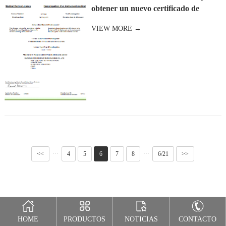
obtener un nuevo certificado de
registro canadiense
VIEW MORE →
···
···
<<
4
5
6
7
8
6/21
>>
HOME
PRODUCTOS
NOTICIAS
CONTACTO