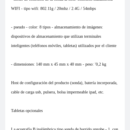
WIFI - tipo wifi: 802.11g / 20mhz / 2.4G / 54mbps
- pseudo - color: 8 tipos - almacenamiento de imágenes:
dispositivos de almacenamiento que utilizan terminales
inteligentes (teléfonos móviles, tabletas) utilizados por el cliente
- dimensiones: 140 mm x 45 mm x 40 mm - peso: '0,2 kg
Host de configuración del producto (sonda), batería incorporada,
cable de carga usb, pulsera, bolsa impermeable ipad, etc.
Tabletas opcionales
La ecografía B inalámbrica tipo sonda de barrido uprobe - 1, con