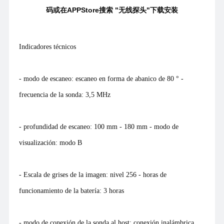
码或在APPStore搜索 "无线探头"下载安装
Indicadores técnicos
- modo de escaneo: escaneo en forma de abanico de 80 ° -
frecuencia de la sonda: 3,5 MHz
- profundidad de escaneo: 100 mm - 180 mm - modo de
visualización: modo B
- Escala de grises de la imagen: nivel 256 - horas de
funcionamiento de la batería: 3 horas
- modo de conexión de la sonda al host: conexión inalámbrica