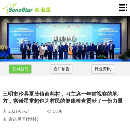
Casa
关
于
新
新闻中心
我
闻
产
们
中
品
应
公司新闻
通知预告
行业资讯
心
介
用
服
绍
中
务
合
三明市沙县夏茂镇俞邦村，习主席一年前视察的地
心
支
作
联
方，索诺星掌超也为村民的健康检查贡献了一份力量
2021-05-24
5638
持
加
系
Languages
索诺星医疗科技
盟
我