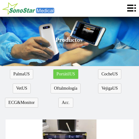
Casa
Sobre
Noticias
Productos
Productos
Aplicación
PalmaUS
PortátilUS
CocheUS
Servicios
VetUS
Oftalmología
VejigaUS
Cooperación
ECG&Monitor
Acc.
Contacto
Languages