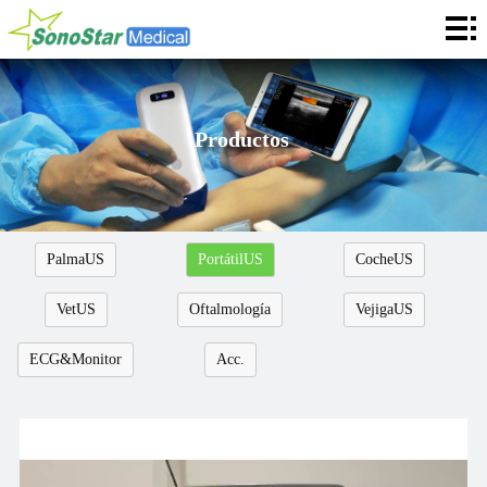
Casa
Sobre
Noticias
Productos
Productos
Aplicación
PalmaUS
PortátilUS
CocheUS
Servicios
VetUS
Oftalmología
VejigaUS
Cooperación
ECG&Monitor
Acc.
Contacto
Languages