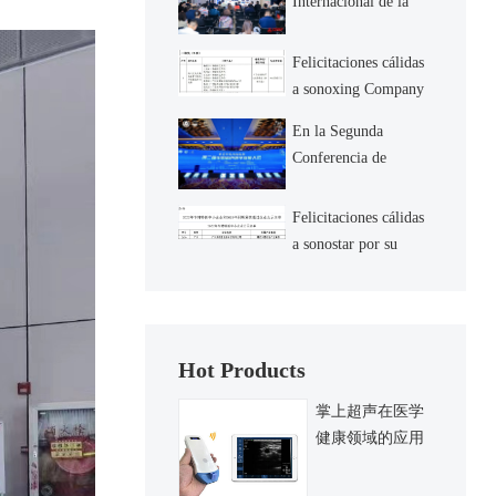
Internacional de la
Cumbre de nuevas
tecnologías y equipos
Felicitaciones cálidas
de medicina
a sonoxing Company
ultrasónica &
por su proyecto de
En la Segunda
cooperación con la
Conferencia de
Universidad normal d
desarrollo de la
medicina ultrasónica
Felicitaciones cálidas
de china, sonostar
a sonostar por su
sonostar, como
identificación como
una nueva pequeña y
mediana empresa esp
Hot Products
掌上超声在医学
健康领域的应用
与发展