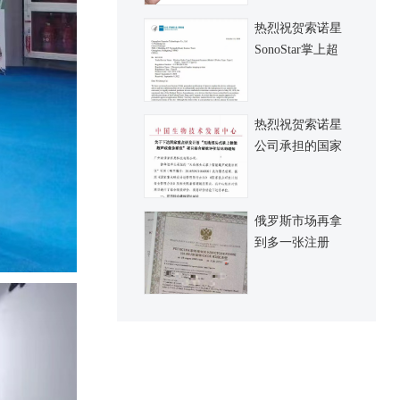
热烈祝贺索诺星
SonoStar掌上超
声再拿到一张
FDA认证，认证
覆盖全系列新产
热烈祝贺索诺星
品
公司承担的国家
十三五规划科技
部重点研发项目
顺利完成并正式
俄罗斯市场再拿
通过验收
到多一张注册
证，希望俄罗斯
市场进一步做大
起来，也祈愿俄
罗斯和乌克兰纠
纷早日解决重返
和平共荣