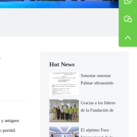
s
Hot News
Sonostar sonostar
Palmar ultrasonido
obtenido registro
vietnamita
Gracias a los líderes
de la Fundación de
bienestar de China
 y antiguos
por visitar nuestra
El séptimo Foro
 portátil
empresa y guiar.